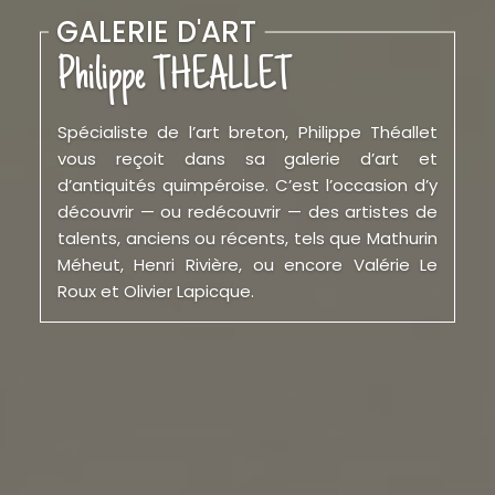
GALERIE D'ART
GALERIE D'ART
Philippe THEALLET
Philippe THEALLET
Spécialiste de l’art breton, Philippe Théallet
Spécialiste de l’art breton, Philippe Théallet
vous reçoit dans sa galerie d’art et
vous reçoit dans sa galerie d’art et
d’antiquités quimpéroise. C’est l’occasion d’y
d’antiquités quimpéroise. C’est l’occasion d’y
découvrir — ou redécouvrir — des artistes de
découvrir — ou redécouvrir — des artistes de
talents, anciens ou récents, tels que Mathurin
talents, anciens ou récents, tels que Maturin
Méheut, Henri Rivière, ou encore Valérie Le
Méheut, Henri Rivière, ou encore Valérie Le
Roux et Olivier Lapicque.
Roux et Olivier Lapicque.