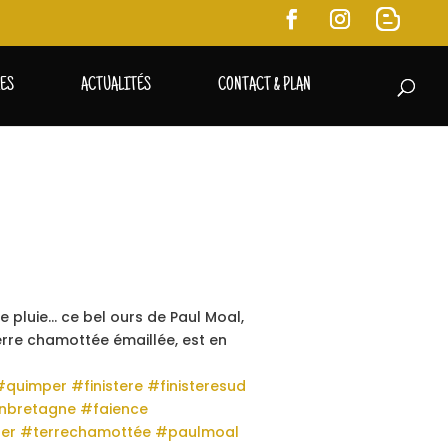
RES
ACTUALITÉS
CONTACT & PLAN
de pluie… ce bel ours de Paul Moal,
erre chamottée émaillée, est en
#quimper
#finistere
#finisteresud
nbretagne
#faience
pe
r
#terrechamottée
#paulmoal