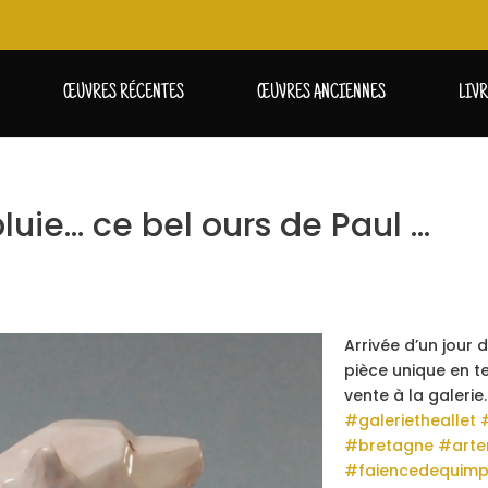
ŒUVRES RÉCENTES
ŒUVRES ANCIENNES
LIV
pluie… ce bel ours de Paul …
Arrivée d’un jour 
pièce unique en t
vente à la galerie.
#galerietheallet
#bretagne
#arte
#
faiencedequim