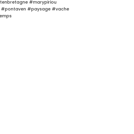
rtenbretagne #marypiriou
n #pontaven #paysage #vache
temps