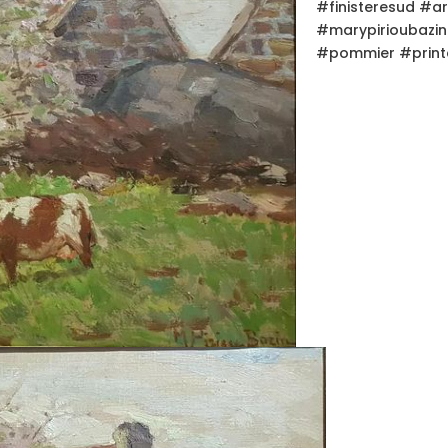
#finisteresud #a
#marypirioubazi
#pommier #prin