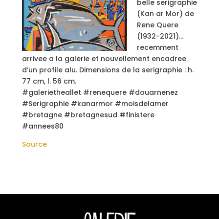
belle serigraphie
(Kan ar Mor) de
Rene Quere
(1932-2021)…
recemment
arrivee a la galerie et nouvellement encadree
d’un profile alu. Dimensions de la serigraphie : h.
77 cm, l. 56 cm.
#galerietheallet #renequere #douarnenez
#Serigraphie #kanarmor #moisdelamer
#bretagne #bretagnesud #finistere
#annees80
Source