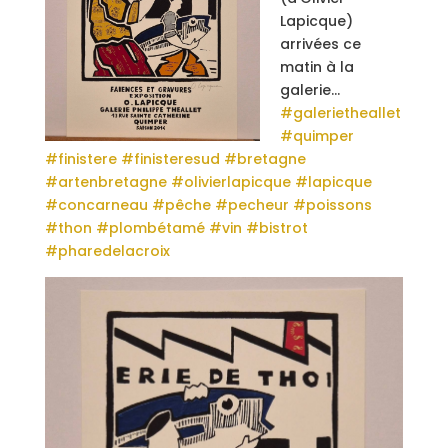
Lapicque)
arrivées ce
matin à la
galerie…
#galerietheallet
#quimper
#finistere
#finisteresud
#bretagne
#artenbretagne
#olivierlapicque
#lapicque
#concarneau
#pêche
#pecheur
#poissons
#thon
#plombétamé
#vin
#bistrot
#pharedelacroix