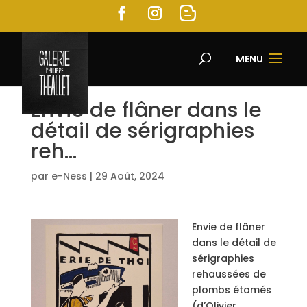
MENU
Envie de flâner dans le
détail de sérigraphies
reh…
par
e-Ness
|
29 Août, 2024
Envie de flâner
dans le détail de
sérigraphies
rehaussées de
plombs étamés
(d’Olivier