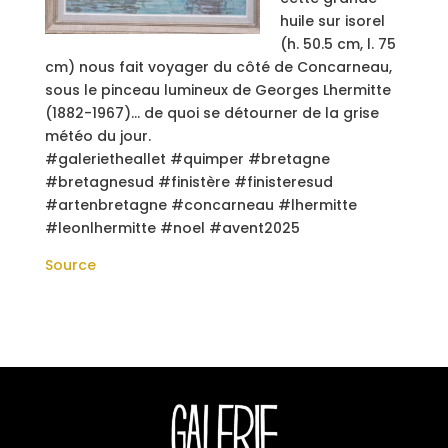
huile sur isorel
(h. 50.5 cm, l. 75
cm) nous fait voyager du côté de Concarneau,
sous le pinceau lumineux de Georges Lhermitte
(1882-1967)… de quoi se détourner de la grise
météo du jour.
#galerietheallet #quimper #bretagne
#bretagnesud #finistère #finisteresud
#artenbretagne #concarneau #lhermitte
#leonlhermitte #noel #avent2025
Source