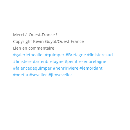
Merci à Ouest-France !
Copyright Kevin Guyot/
Ouest-France
Lien en commentaire
#galerietheallet
#quimper
#Bretagne
#finisteresud
#finistere
#artenbretagne
#
peintresenbreta
gne
#
faiencedequimpe
r
#henririviere
#lemordant
#odetta
#sevellec
#jimsevellec