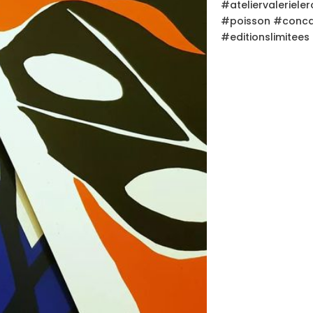
#ateliervaleriele
#poisson #conca
#editionslimitees