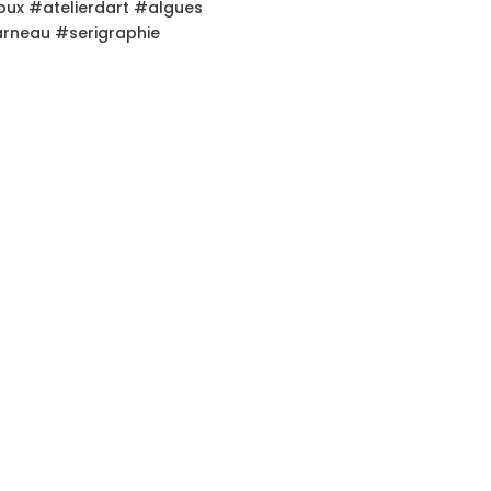
roux #atelierdart #algues
rneau #serigraphie