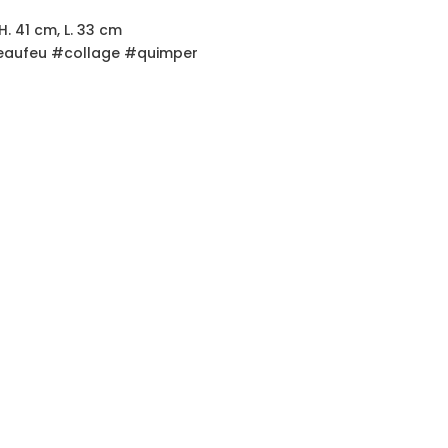
H. 41 cm, L. 33 cm
aufeu #collage #quimper