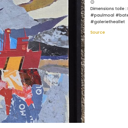
😉
Dimensions toile : 
#paulmoal #bate
#galerietheallet
Source