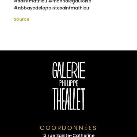
#saintmathieu #monnaiegauloise
#abbayedelapointesaintmathieu
Source
COORDONNÉES
13 rue Sainte-Catherine