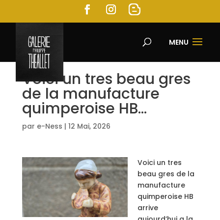
MENU
Voici un tres beau gres
de la manufacture
quimperoise HB…
par
e-Ness
|
12 Mai, 2026
Voici un tres
beau gres de la
manufacture
quimperoise HB
arrive
aujourd’hui a la