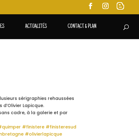
RES
ACTUALITÉS
CONTACT & PLAN
plusieurs sérigraphies rehaussées
d’Olivier Lapicque.
ans cadre, à la galerie et par
#quimper
#finistere
#finisteresud
nbretagne
#olivierlapicque