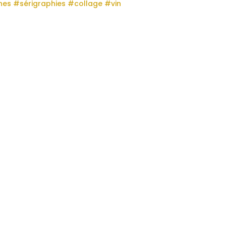
hes
#sérigraphies
#collage
#vin