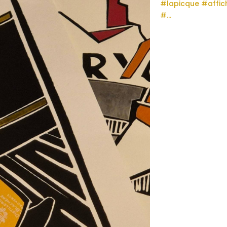
#lapicque
#affic
#…